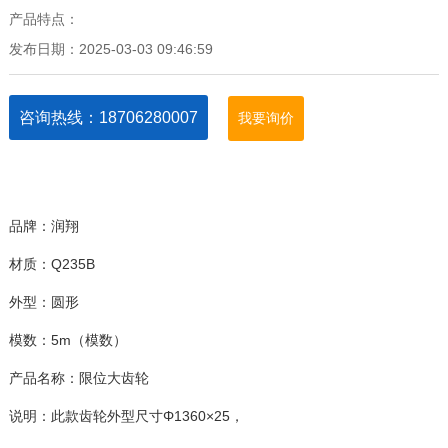
产品特点：
发布日期：2025-03-03 09:46:59
咨询热线：18706280007
我要询价
品牌：润翔
材质：Q235B
外型：圆形
模数：5m（模数）
产品名称：限位大齿轮
说明：此款齿轮外型尺寸Φ1360×25，