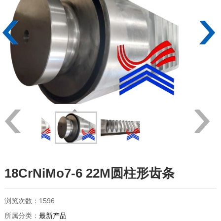
18CrNiMo7-6 22M圆柱形齿条
浏览次数：1596
所属分类：
最新产品